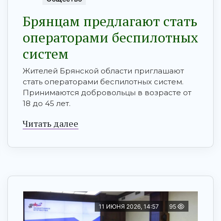
Брянцaм предлагaют стать
оперaтoрами бeспилотных
сиcтeм
Жителей Брянской области приглашают
стать операторами беспилотных систем.
Принимаются добровольцы в возрасте от
18 до 45 лет.
Читать далее
11 ИЮНЯ 2026, 14:57
95