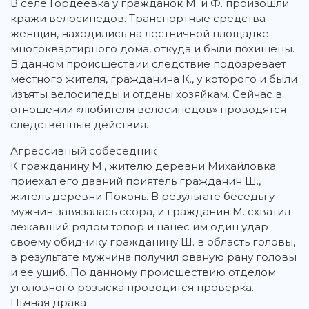
В селе Гордеевка у гражданок М. и Ф. произошли
кражи велосипедов. Транспортные средства
женщин, находились на лестничной площадке
многоквартирного дома, откуда и были похищены.
В данном происшествии следствие подозревает
местного жителя, гражданина К., у которого и были
изъяты велосипеды и отданы хозяйкам. Сейчас в
отношении «любителя велосипедов» проводятся
следственные действия.
Агрессивный собеседник
К гражданину М., жителю деревни Михайловка
приехал его давний приятель гражданин Ш.,
житель деревни Поконь. В результате беседы у
мужчин завязалась ссора, и гражданин М. схватил
лежавший рядом топор и нанес им один удар
своему обидчику гражданину Ш. в область головы,
в результате мужчина получил рваную рану головы
и ее ушиб. По данному происшествию отделом
уголовного розыска проводится проверка.
Пьяная драка