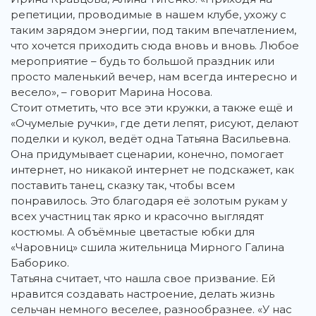
репетиции, проводимые в нашем клубе, ухожу с
таким зарядом энергии, под таким впечатлением,
что хочется приходить сюда вновь и вновь. Любое
мероприятие – будь то большой праздник или
просто маленький вечер, нам всегда интересно и
весело», – говорит Марина Носова.
Стоит отметить, что все эти кружки, а также ещё и
«Очумелые ручки», где дети лепят, рисуют, делают
поделки и кукол, ведёт одна Татьяна Васильевна.
Она придумывает сценарии, конечно, помогает
интернет, но никакой интернет не подскажет, как
поставить танец, сказку так, чтобы всем
понравилось. Это благодаря её золотым рукам у
всех участниц так ярко и красочно выглядят
костюмы. А объёмные цветастые юбки для
«Чаровниц» сшила жительница Мирного Галина
Баборико.
Татьяна считает, что нашла свое призвание. Ей
нравится создавать настроение, делать жизнь
сельчан немного веселее, разнообразнее. «У нас