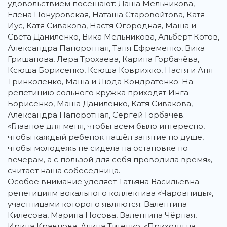
удовольствием посещают: Даша Мельникова,
Елена Понуровская, Наташа Старовойтова, Катя
Иус, Катя Сивакова, Настя Огородная, Маша и
Света Даниленко, Вика Мельникова, Альберт Котов,
Александра Папоротная, Таня Ефременко, Вика
Гришанова, Лера Трохаева, Карина Горбачёва,
Ксюша Борисенко, Ксюша Коврижко, Настя и Аня
Тринколенко, Маша и Люда Кондратенко. На
репетицию сольного кружка приходят Инга
Борисенко, Маша Даниленко, Катя Сивакова,
Александра Папоротная, Сергей Горбачёв.
«Главное для меня, чтобы всем было интересно,
чтобы каждый ребенок нашёл занятие по душе,
чтобы молодежь не сидела на остановке по
вечерам, а с пользой для себя проводила время», –
считает наша собеседница.
Особое внимание уделяет Татьяна Васильевна
репетициям вокального коллектива «Чаровницы»,
участницами которого являются: Валентина
Килесова, Марина Носова, Валентина Чёрная,
Ирина Кравцова, Алина Титенко. «Приходя на