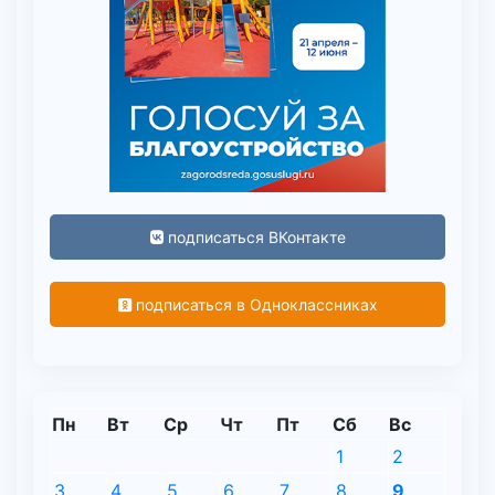
подписаться ВКонтакте
подписаться в Одноклассниках
Пн
Вт
Ср
Чт
Пт
Сб
Вс
1
2
3
4
5
6
7
8
9