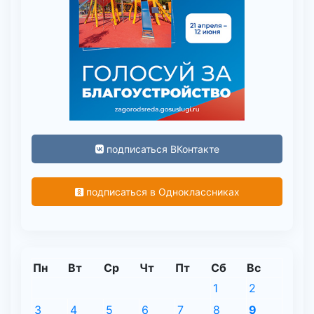
подписаться ВКонтакте
подписаться в Одноклассниках
Пн
Вт
Ср
Чт
Пт
Сб
Вс
1
2
3
4
5
6
7
8
9