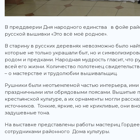
В преддверии Дня народного единства в фойе рай
русской вышивки «Это всё моё родное».
В старину в русских деревнях невозможно было найт
которые не только украшали быт, но и символизиро
родом и предками. Народная мудрость гласит, что р
всей его жизни. Количество полотенец свидетельств
– о мастерстве и трудолюбии вышивальщиц.
Рушники были неотъемлемой частью интерьера, ими у
праздничными или обрядовыми поясами. Вышитые п
крестьянской культуре, а их орнаменты могли расск
источников. Тонкие, яркие, но не крикливые, они в
задушевные тона.
На выставке представлены работы мастериц Гордее
сотрудниками районного Дома культуры.