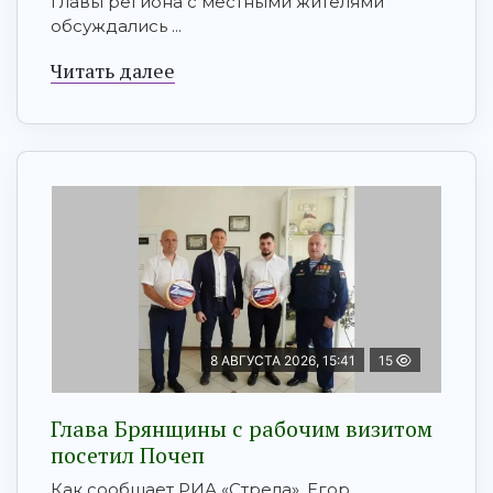
главы региона с местными жителями
обсуждались ...
Читать далее
8 АВГУСТА 2026, 15:41
15
Глава Брянщины с рабочим визитом
посетил Почеп
Как сообщает РИА «Стрела», Егор