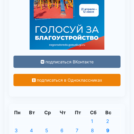
подписаться ВКонтакте
подписаться в Одноклассниках
Пн
Вт
Ср
Чт
Пт
Сб
Вс
1
2
3
4
5
6
7
8
9