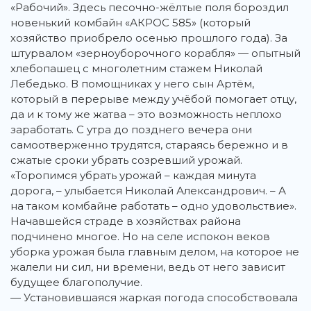
«Рабочий». Здесь песочно-жёлтые поля бороздил
новенький комбайн «АКРОС 585» (который
хозяйство приобрело осенью прошлого года). За
штурвалом «зерноуборочного корабля» — опытный
хлебопашец с многолетним стажем Николай
Лебедько. В помощниках у него сын Артём,
который в перерыве между учёбой помогает отцу,
да и к тому же жатва – это возможность неплохо
заработать. С утра до позднего вечера они
самоотверженно трудятся, стараясь бережно и в
сжатые сроки убрать созревший урожай.
«Торопимся убрать урожай – каждая минута
дорога, – улыбается Николай Александрович. – А
на таком комбайне работать – одно удовольствие».
Начавшейся страде в хозяйствах района
подчинено многое. Но на селе испокон веков
уборка урожая была главным делом, на которое не
жалели ни сил, ни времени, ведь от него зависит
будущее благополучие.
— Установившаяся жаркая погода способствовала