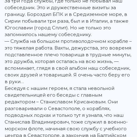
За три года службы, где только не побывал наш
собеседник. Это и дружественные визиты за
границу. Бороздил БПК и в Средиземное море, в
Сирии побывали три раза, был и в Италии, а также
Югославии (город Сплит). Но не только это
запомнилось нашему собеседнику.
— Служба на большом противолодочном корабле –
это тяжелая работа. Вахты, дежурства, это вовремя
подставленное плечо товарища в трудные минуты,
это дружба, которая осталась на всю жизнь, —
вспоминает, глядя в свой альбом наш собеседник,
своих друзей и товарищей. Я очень часто беру его
в руки…
Беседуя с нашим героем, я стала невольной
свидетельницей его беседы с главным
редактором – Станиславом Крисановым. Они
разговаривали о Севастополе, о кораблях,
подводных лодках и только тут я узнала, что наш
Станислав Владимирович, тоже служил в военно-
морском флоте, начиная свою службу с учебного
центра в Севастополе, а закончив на Балтийском