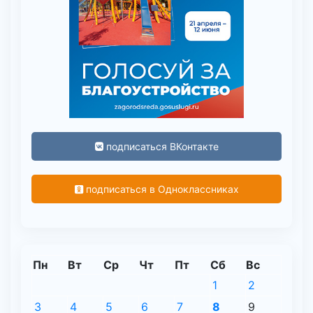
подписаться ВКонтакте
подписаться в Одноклассниках
Пн
Вт
Ср
Чт
Пт
Сб
Вс
1
2
3
4
5
6
7
8
9