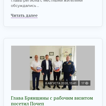
главы региона с местными жителями
обсуждались ...
Читать далее
8 АВГУСТА 2026, 15:41
17
Глава Брянщины с рабочим визитом
посетил Почеп