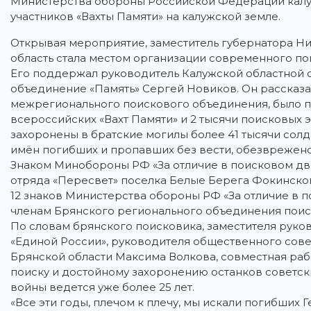
Министерства обороны Российской Федерации калу
участников «Вахты Памяти» на калужской земле.
Открывая мероприятие, заместитель губернатора Ни
область стала местом организации современного п
Его поддержал руководитель Калужской областной 
объединение «Память» Сергей Новиков. Он рассказал
межрегионального поискового объединения, было пр
всероссийских «Вахт Памяти» и 2 тысячи поисковых 
захоронены в братские могилы более 41 тысячи сол
имён погибших и пропавших без вести, обезврежен
Знаком Минобороны РФ «За отличие в поисковом дв
отряда «Пересвет» поселка Белые Берега Фокинско
12 знаков Министерства обороны РФ «За отличие в п
членам Брянского регионального объединения поис
По словам брянского поисковика, заместителя руко
«Единой России», руководителя общественного сове
Брянской области Максима Волкова, совместная раб
поиску и достойному захоронению останков советс
войны ведется уже более 25 лет.
«Все эти годы, плечом к плечу, мы искали погибших Г