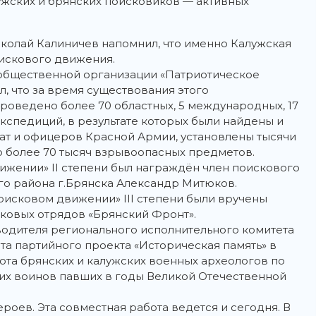
жских и брянских поисковиков — активных
колай Калиничев напомнил, что именно Калужская
оискового движения.
общественной организации «Патриотическое
, что за время существования этого
оведено более 70 областных, 5 международных, 17
экспедиций, в результате которых были найдены и
дат и офицеров Красной Армии, установлены тысячи
о более 70 тысяч взрывоопасных предметов.
ижении» II степени был награждён член поискового
го района г.Брянска Александр Митюков.
оисковом движении» III степени были вручены
ковых отрядов «Брянский Фронт».
водителя регионального исполнительного комитета
та партийного проекта «Историческая память» в
ота брянских и калужских военных археологов по
ких воинов павших в годы Великой Отечественной
ероев. Эта совместная работа ведется и сегодня. В