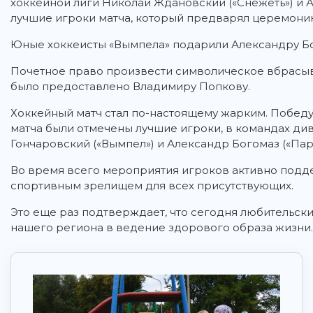
хоккейной лиги Николай Ждановский («Снежеть») и 
лучшие игроки матча, который предварял церемони
Юные хоккеисты «Вымпела» подарили Александру Бо
Почетное право произвести символическое вбрасыв
было предоставлено Владимиру Попкову.
Хоккейный матч стал по-настоящему жарким. Победу
матча были отмечены лучшие игроки, в командах ди
Гончаровский («Вымпел») и Александр Богомаз («Парт
Во время всего мероприятия игроков активно подд
спортивным зрелищем для всех присутствующих.
Это еще раз подтверждает, что сегодня любительски
нашего региона в ведение здорового образа жизни.