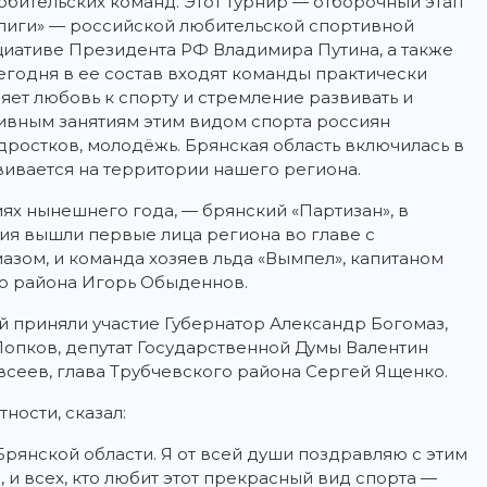
бительских команд. Этот турнир — отборочный этап
й лиги» — российской любительской спортивной
ициативе Президента РФ Владимира Путина, а также
егодня в ее состав входят команды практически
яет любовь к спорту и стремление развивать и
тивным занятиям этим видом спорта россиян
одростков, молодёжь. Брянская область включилась в
азвивается на территории нашего региона.
х нынешнего года, — брянский «Партизан», в
тия вышли первые лица региона во главе с
зом, и команда хозяев льда «Вымпел», капитаном
го района Игорь Обыденнов.
 приняли участие Губернатор Александр Богомаз,
опков, депутат Государственной Думы Валентин
всеев, глава Трубчевского района Сергей Ященко.
ности, сказал:
рянской области. Я от всей души поздравляю с этим
 и всех, кто любит этот прекрасный вид спорта —