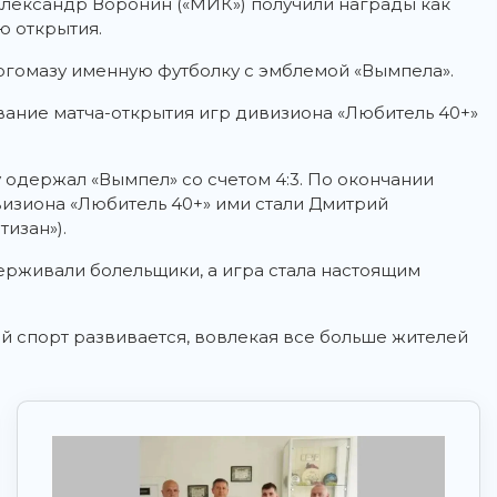
Александр Воронин («МИК») получили награды как
ю открытия.
гомазу именную футболку с эмблемой «Вымпела».
ание матча-открытия игр дивизиона «Любитель 40+»
 одержал «Вымпел» со счетом 4:3. По окончании
визиона «Любитель 40+» ими стали Дмитрий
изан»).
ерживали болельщики, а игра стала настоящим
й спорт развивается, вовлекая все больше жителей