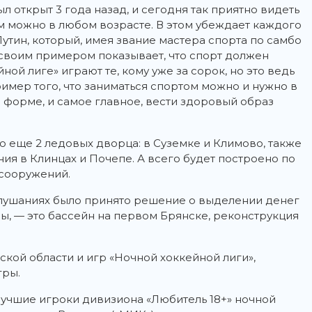
 открыт 3 года назад, и сегодня так приятно видеть
м можно в любом возрасте. В этом убеждает каждого
тин, который, имея звание мастера спорта по самбо
и своим примером показывает, что спорт должен
ой лиге» играют те, кому уже за сорок, но это ведь
мер того, что заниматься спортом можно и нужно в
 в форме, и самое главное, вести здоровый образ
ю еще 2 ледовых дворца: в Суземке и Климово, также
я в Клинцах и Почепе. А всего будет построено по
 сооружений.
 слушаниях было принято решение о выделении денег
ы, — это бассейн на первом Брянске, реконструкция
кой области и игр «Ночной хоккейной лиги»,
гры.
учшие игроки дивизиона «Любитель 18+» ночной