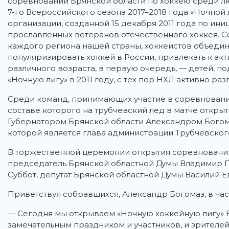
соревнований Брянской области по хоккею среди лю
7-го Всероссийского сезона 2017–2018 года «Ночно
организации, созданной 15 декабря 2011 года по ин
прославленных ветеранов отечественного хоккея. С
каждого региона нашей страны, хоккеистов объедин
популяризировать хоккей в России, привлекать к ак
различного возраста, в первую очередь, — детей, п
«Ночную лигу» в 2011 году, с тех пор НХЛ активно р
Среди команд, принимающих участие в соревнования
составе которого на трубчевский лед в матче откры
Губернатором Брянской области Александром Богома
которой является глава администрации Трубчевско
В торжественной церемонии открытия соревнований
председатель Брянской областной Думы Владимир П
Суббот, депутат Брянской областной Думы Василий Е
Приветствуя собравшихся, Александр Богомаз, в част
— Сегодня мы открываем «Ночную хоккейную лигу» Б
замечательным праздником и участников, и зрителей,