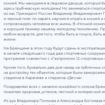
хоккей. Мы находимся в ледовом дворце, который был
здесь трубчевскую молодежь! Но заниматься спорто
из нас Президент России Владимир Владимирович Пу
и черный пояс по каратэ, научился играть в хоккей 
сопровождать человека всю жизнь. В «Ночной хоккейн
и хороший пример нашему молодому поколению. При
любом возрасте, для того, чтобы быть в тонусе, быть
жизни.
На Брянщине в этом году будут сданы в эксплуатаци
в начале следующего года два спортивных сооружени
программе совместно с «Газпромом» 12 спортивных
Кроме того, буквально два дня назад на публичных
на достройку тех объектов, которые были заморожен
стадиона в Карачеве и стадиона «Десна».
Поздравляю всех с началом хоккейного сезона Брянс
пожелаю здоровья, успехов, честной и интересной и
Из рук Владимира Попкова и Александра Богомаза л