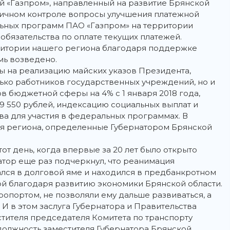
й «Газпром», направленный на развитие Брянской
 личном контроле вопросы улучшения платежной
льных программ ПАО «Газпром» на территории
 обязательства по оплате текущих платежей.
рритории нашего региона благодаря поддержке
мь возведено.
 на реализацию майских указов Президента,
ько работников государственных учреждений, но и
в бюджетной сферы на 4% с 1 января 2018 года,
 550 рублей, индексацию социальных выплат и
а для участия в федеральных программах. В
я региона, определенные Губернатором Брянской
от день, когда впервые за 20 лет было открыто
тор еще раз подчеркнул, что реанимация
лся в долговой яме и находился в предбанкротном
ой благодаря развитию экономики Брянской области.
ропортом, не позволяли ему дальше развиваться, а
 И в этом заслуга Губернатора и Правительства
стителя председателя Комитета по транспорту
должность заместителя Губернатора Брянской