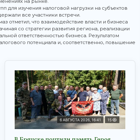
менениях на рынке.
пп для изучения налоговой нагрузки на субъектов
ержали все участники встречи.
аз отметил, что взаимодействие власти и бизнеса
ачиная со стратегии развития региона, реализации
льной ответственностью бизнеса. Результатом
алогового потенциала и, соответственно, повышение
6 АВГУСТА 2026, 16:41
15
В Брянске почтили память Героя