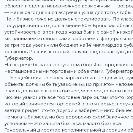
области и сделал невозможное возможным — возрод
— Наша сегодняшняя встреча нужна для того, чтобы 
Но и бизнес тоже не должен спекулировать. По кла
государственного долга менее 50% Брянская область
устойчивостью, а три года назад были с самой низко
мы занимаемся финансами, работаем с федеральны
за три года увеличили бюджет на 14 миллиардов руб
регионов России, который получит федеральную до
Губернатор.
На встрече была затронута тема борьбы городских 
нестационарными торговыми объектами. Губернатор 
— Бездействия по сносу ларьков быть не должно, ну
объекты должны быть узаконены, но при этом человек
власть должна слышать бизнес, человек должен плати
можем узаконить все торговые ларьки, там кто-то корм
который занимается торговлей в этом ларьке, получ
завтра придет кто-то другой и заберет. Никто бизне
помогать бизнесу, но без воровских схем! Законное
условиям — это защита бизнеса, малого бизнеса.
Генеральный директор исполнительной дирекции об