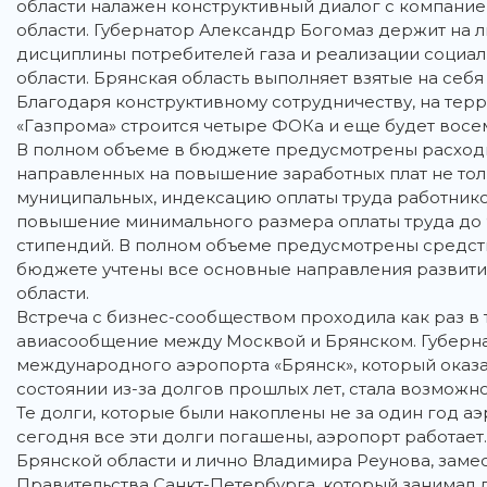
области налажен конструктивный диалог с компание
области. Губернатор Александр Богомаз держит на
дисциплины потребителей газа и реализации социа
области. Брянская область выполняет взятые на себя
Благодаря конструктивному сотрудничеству, на те
«Газпрома» строится четыре ФОКа и еще будет восе
В полном объеме в бюджете предусмотрены расходы
направленных на повышение заработных плат не тол
муниципальных, индексацию оплаты труда работнико
повышение минимального размера оплаты труда до 9
стипендий. В полном объеме предусмотрены средств
бюджете учтены все основные направления развити
области.
Встреча с бизнес-сообществом проходила как раз в т
авиасообщение между Москвой и Брянском. Губерна
международного аэропорта «Брянск», который оказа
состоянии из-за долгов прошлых лет, стала возможн
Те долги, которые были накоплены не за один год аэ
сегодня все эти долги погашены, аэропорт работает.
Брянской области и лично Владимира Реунова, заме
Правительства Санкт-Петербурга, который занимал 