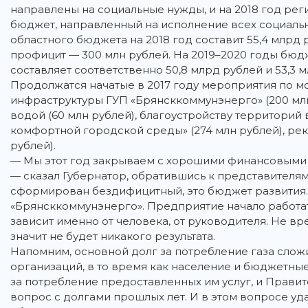
направлены на социальные нужды, и на 2018 год ре
бюджет, направленный на исполнение всех социальн
областного бюджета на 2018 год составит 55,4 млрд 
профицит — 300 млн рублей. На 2019–2020 годы бюд
составляет соответственно 50,8 млрд рублей и 53,3 
Продолжатся начатые в 2017 году мероприятия по 
инфраструктуры ГУП «Брянсккоммунэнерго» (200 млн
водой (60 млн рублей), благоустройству территори
комфортной городской среды» (274 млн рублей), рек
рублей).
— Мы этот год закрываем с хорошими финансовыми п
— сказал Губернатор, обратившись к представител
сформирован бездифицитный, это бюджет развития.
«Брянсккоммунэнерго». Предприятие начало работать
зависит именно от человека, от руководителя. Не вре
значит не будет никакого результата.
Напомним, основной долг за потребление газа сло
организаций, в то время как население и бюджетны
за потребление предоставленных им услуг, и Прави
вопрос с долгами прошлых лет. И в этом вопросе уда