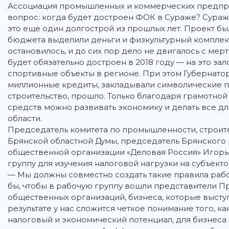
Ассоциация промышленных и коммерческих предпри
вопрос: когда будет достроен ФОК в Сураже? Сура
это еще один долгострой из прошлых лет. Проект был
бюджета выделили деньги и физкультурный комплек
остановилось, и до сих пор дело не двигалось с мер
будет обязательно достроен в 2018 году — на это з
спортивные объекты в регионе. При этом Губернатор
миллионные кредиты, закладывали символические пе
строительство, прошло. Только благодаря грамотн
средств можно развивать экономику и делать все д
области.
Председатель комитета по промышленности, строите
Брянской областной Думы, председатель Брянского
общественной организации «Деловая Россия» Игорь
группу для изучения налоговой нагрузки на субъект
— Мы должны совместно создать такие правила рабо
бы, чтобы в рабочую группу вошли представители Пр
общественных организаций, бизнеса, которые выступ
результате у нас сложится четкое понимание того, ка
налоговый и экономический потенциал, для бизнеса 