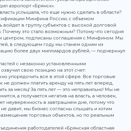
ил аэропорт «Брянск».
власть услышала, что еще нужно сделать в области?
ссификации Минфина России, с объемом
 войдет в группу субъектов с высокой долговой
й. Почему это стало возможным? Потому что сегодня
м центром, подписаны соглашения с Минфином. Мы
лей, в следующем году мы станем одним из
тацию более двух миллиардов рублей, — подчеркнул
властей с незаконно установленными
озвучил свою позицию на этот счет:
жно упорядочить все в этой сфере. Все торговые
 не должен платить аренду на пять лет вперед,
ть за месяц! За пять лет — это неправильно! Мы не
ится, а получается негатив на власть, а человек,
ает неуверенность в завтрашнем дне, потому что
с не давит, мы бизнес согласны слышать и хотим
 размещение торговых объектов, но по реальным
ъединения работодателей «Брянская областная