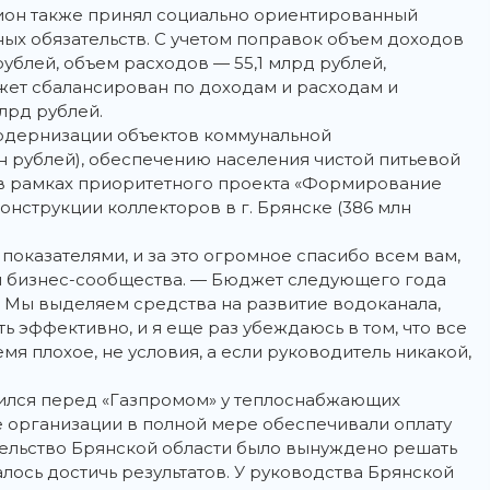
гион также принял социально ориентированный
ых обязательств. С учетом поправок объем доходов
рублей, объем расходов — 55,1 млрд рублей,
жет сбалансирован по доходам и расходам и
млрд рублей.
модернизации объектов коммунальной
 рублей), обеспечению населения чистой питьевой
й в рамках приоритетного проекта «Формирование
онструкции коллекторов в г. Брянске (386 млн
оказателями, и за это огромное спасибо всем вам,
ям бизнес-сообщества. — Бюджет следующего года
 Мы выделяем средства на развитие водоканала,
 эффективно, и я еще раз убеждаюсь в том, что все
мя плохое, не условия, а если руководитель никакой,
жился перед «Газпромом» у теплоснабжающих
е организации в полной мере обеспечивали оплату
тельство Брянской области было вынуждено решать
лось достичь результатов. У руководства Брянской