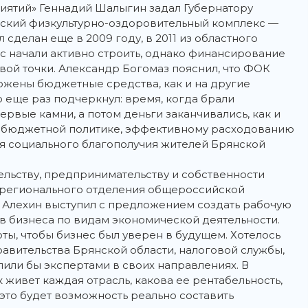
ятий» Геннадий Шалыгин задал Губернатору
жский физкультурно-оздоровительный комплекс —
 сделан еще в 2009 году, в 2011 из областного
с начали активно строить, однако финансирование
твой точки. Александр Богомаз пояснил, что ФОК
аложены бюджетные средства, как и на другие
 еще раз подчеркнул: время, когда брали
рвые камни, а потом деньги заканчивались, как и
ой бюджетной политике, эффективному расходованию
ля социального благополучия жителей Брянской
льству, предпринимательству и собственности
 регионального отделения общероссийской
 Алехин выступил с предложением создать рабочую
ов бизнеса по видам экономической деятельности.
ты, чтобы бизнес был уверен в будущем. Хотелось
авительства Брянской области, налоговой службы,
или бы экспертами в своих направлениях. В
к живет каждая отрасль, какова ее рентабельность,
это будет возможность реально составить