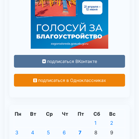
подписаться ВКонтакте
подписаться в Одноклассниках
Пн
Вт
Ср
Чт
Пт
Сб
Вс
1
2
3
4
5
6
7
8
9