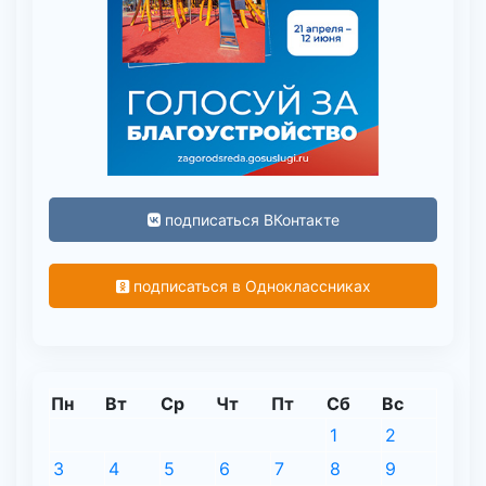
подписаться ВКонтакте
подписаться в Одноклассниках
Пн
Вт
Ср
Чт
Пт
Сб
Вс
1
2
3
4
5
6
7
8
9