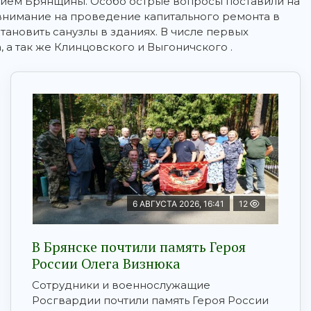
нием Брянщины. Особо острые вопросы поставили на
внимание на проведение капитального ремонта в
тановить санузлы в зданиях. В числе первых
а так же Клинцовского и Выгоничского .
6 АВГУСТА 2026, 16:41
12
В Брянске почтили память Героя
России Олега Визнюка
Сотрудники и военнослужащие
Росгвардии почтили память Героя России