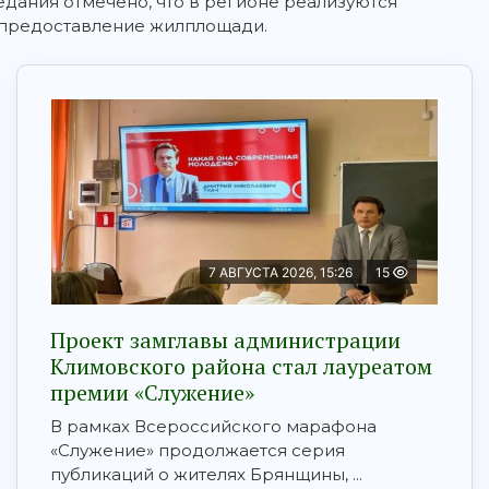
едания отмечено, что в регионе реализуются
 предоставление жилплощади.
7 АВГУСТА 2026, 15:26
15
Проект замглавы администрации
Климовского района стал лауреатом
премии «Служение»
В рамках Всероссийского марафона
«Служение» продолжается серия
публикаций о жителях Брянщины, ...