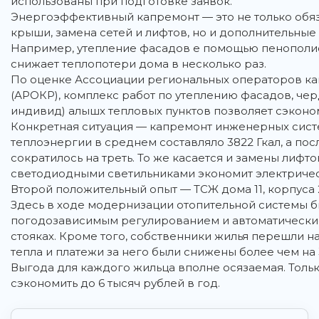
использованы при подготовке заявок.
Энергоэффективный капремонт — это не только обяз
крыши, замена сетей и лифтов, но и дополнительн
Например, утепление фасадов е помощью пенополист
снижает теплопотери дома в несколько раз.
По оценке Ассоциации региональных операторов к
(АРОКР), комплекс работ по утеплению фасадов, чер
индивид) алышх тепловых пунктов позволяет сэконо
Конкретная ситуация — капремонт инженерных сист
теплоэнергии в среднем составляло 3822 Гкал, а п
сократилось на треть. То же касается и замены лифт
светодиодными светильниками экономит электричест
Второй положительный опыт — ТСЖ дома 11, корпуса 
Здесь в ходе модернизации отопительной системы б
погодозависимым регулированием и автоматически
стояках. Кроме того, собственники жилья перешли на
тепла и платежи за него были снижены более чем на 
Выгода для каждого жильца вполне осязаемая. Толь
сэкономить до 6 тысяч рублей в год.