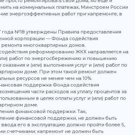
не просто ремонтировать свои дома, но еще и
номить на коммунальных платежах, Минстроем России
ие энергоэффективных работ при капремонте, в
17 года №18 утверждены Правила предоставления
венной корпорации — Фонда содействия
 ремонта многоквартирных домов.
 содействия реформированию ЖКХ направляется на
 (или) работ по энергосбережению и повышению
казания и (или) выполнения услуг и (или) работ по
артирном доме. При этом такой ремонт должен
льных ресурсов не менее чем на 10%.
инансовая поддержка Фонда содействия
озмещения части расходов на уплату процентов за
ользованным в целях оплаты услуг и (или) работ по
артирном доме.
ления финансовой поддержки. Так,
ление финансовой поддержки, не должен быть
ввода его в эксплуатацию должно пройти более 5,
ми счетчиками; капремонт не должен быть