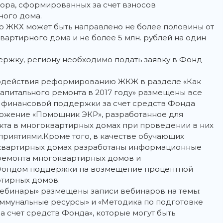
ора, сформированных за счет взносов
ного дома.
 ЖКХ может быть направлено не более половины от
артирного дома и не более 5 млн. рублей на один
ржку, региону необходимо подать заявку в Фонд
содействия реформированию ЖКЖ в разделе «Как
питального ремонта в 2017 году» размещены все
 финансовой поддержки за счет средств Фонда
ложение «Помощник ЭКР», разработанное для
кта в многоквартирных домах при проведении в них
риятиями.Кроме того, в качестве обучающих
оквартирных домах разработаны информационные
ремонта многоквартирных домов и
Фондом поддержки на возмещение процентной
ртирных домов.
Вебинары» размещены записи вебинаров на темы:
коммунальные ресурсы» и «Методика по подготовке
 счет средств Фонда», которые могут быть