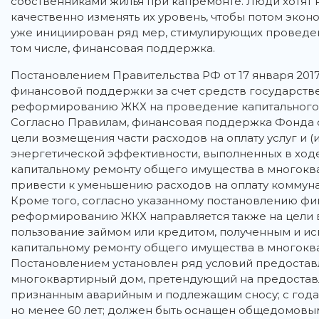
собственниками жилья при капремонте. Люди хотят 
качественно изменять их уровень, чтобы потом эко
уже инициирован ряд мер, стимулирующих проведен
том числе, финансовая поддержка.
Постановлением Правительства РФ от 17 января 20
финансовой поддержки за счет средств государст
реформированию ЖКХ на проведение капитального
Согласно Правилам, финансовая поддержка Фонда
цели возмещения части расходов на оплату услуг и
энергетической эффективности, выполненных в ходе о
капитальному ремонту общего имущества в многокв
привести к уменьшению расходов на оплату коммуна
Кроме того, согласно указанному постановлению ф
реформированию ЖКХ направляется также на цели в
пользование займом или кредитом, полученным и исп
капитальному ремонту общего имущества в многокв
Постановлением установлен ряд условий предостав
многоквартирный дом, претендующий на предостав
признанным аварийным и подлежащим сносу; с года 
но менее 60 лет; должен быть оснащен общедомовы