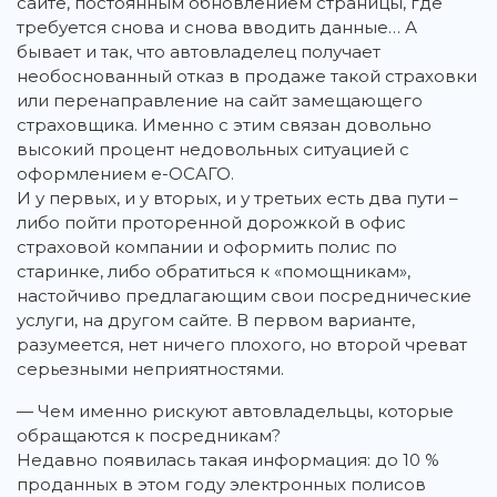
сайте, постоянным обновлением страницы, где
требуется снова и снова вводить данные… А
бывает и так, что автовладелец получает
необоснованный отказ в продаже такой страховки
или перенаправление на сайт замещающего
страховщика. Именно с этим связан довольно
высокий процент недовольных ситуацией с
оформлением е-ОСАГО.
И у первых, и у вторых, и у третьих есть два пути –
либо пойти проторенной дорожкой в офис
страховой компании и оформить полис по
старинке, либо обратиться к «помощникам»,
настойчиво предлагающим свои посреднические
услуги, на другом сайте. В первом варианте,
разумеется, нет ничего плохого, но второй чреват
серьезными неприятностями.
— Чем именно рискуют автовладельцы, которые
обращаются к посредникам?
Недавно появилась такая информация: до 10 %
проданных в этом году электронных полисов