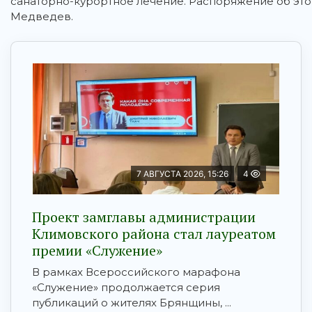
санаторно-курортное лечение. Распоряжение об эт
Медведев.
7 АВГУСТА 2026, 15:26
4
Проект замглавы администрации
Климовского района стал лауреатом
премии «Служение»
В рамках Всероссийского марафона
«Служение» продолжается серия
публикаций о жителях Брянщины, ...