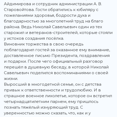
Айдимирова и сотрудник администрации А. В.
Старовойтова. Гости обратились к юбиляру с
пожеланиями здоровья, бодрости духа и
благодарностью за многолетний труд на благо
района. Ведь Николай Савельевич один из тех
старожил и ветеранов-строителей, которые стояли
у истоков создания посёлка.
Виновник торжества в свою очередь
поблагодарил гостей за оказанное ему внимание,
доставленное письмо Президента, поздравления
и подарки. После чего официальный разговор
перешёл в душевную беседу, в которой Николай
Савельевич поделился воспоминаниями о своей
жизни.
Выросший в многодетной семье, он с детства
привык к ответственности и трудолюбию. И в
страшное военное лихолетье, которое он встретил
четырнадцатилетним парнем, ему пришлось
познать тяжёлый изнуряющий труд. С
уверенностью можно сказать, что, как и у