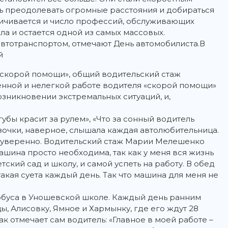
ь преодолевать огромные расстояния и добираться
еличивается и число профессий, обслуживающих
а и остается одной из самых массовых.
 автотранспортом, отмечают День автомобилиста.В
й
«скорой помощи», общий водительский стаж
твенной и нелегкой работе водителя «скорой помощи»
зникновении экстремальных ситуаций, и,
убы красит за рулем», «Что за сонный водитель
зочки, наверное, слышала каждая автолюбительница.
ся уверенно. Водительский стаж Марии Мелешенко
машина просто необходима, так как у меня вся жизнь
тский сад и школу, и самой успеть на работу. В обед
такая суета каждый день. Так что машина для меня не
обуса в Уношевской школе. Каждый день ранним
ы, Алисовку, Ямное и Хармынку, где его ждут 28
ак отмечает сам водитель: «Главное в моей работе –