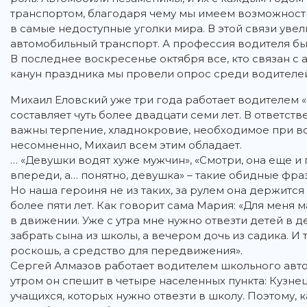
транспортом, благодаря чему мы имеем возможност
в самые недоступные уголки мира. В этой связи ув
автомобильный транспорт. А профессия водителя был
В последнее воскресенье октября все, кто связан с
канун праздника мы провели опрос среди водителе
Михаил Еловский уже три года работает водителем 
составляет чуть более двадцати семи лет. В ответс
важны терпение, хладнокровие, необходимое при во
несомненно, Михаил всем этим обладает.
… «Девушки водят хуже мужчин», «Смотри, она еще и г
впереди, а… понятно, девушка» – такие обидные фра
Но наша героиня не из таких, за рулем она держит
более пяти лет. Как говорит сама Мария: «Для меня 
в движении. Уже с утра мне нужно отвезти детей в де
забрать сына из школы, а вечером дочь из садика. И 
роскошь, а средство для передвижения».
Сергей Алмазов работает водителем школьного авт
утром он спешит в четыре населенных пункта: Кузнец
учащихся, которых нужно отвезти в школу. Поэтому, к