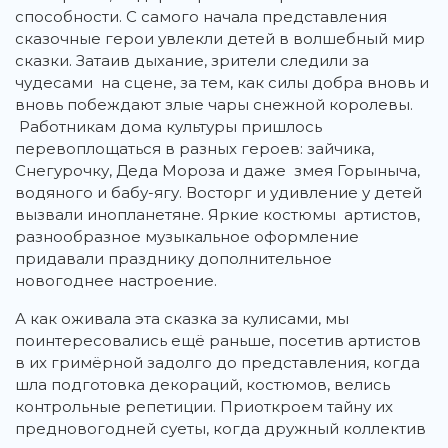
способности. С самого начала представления
сказочные герои увлекли детей в волшебный мир
сказки. Затаив дыхание, зрители следили за
чудесами на сцене, за тем, как силы добра вновь и
вновь побеждают злые чары снежной королевы.
Работникам дома культуры пришлось
перевоплощаться в разных героев: зайчика,
Снегурочку, Деда Мороза и даже змея Горыныча,
водяного и бабу-ягу. Восторг и удивление у детей
вызвали инопланетяне. Яркие костюмы артистов,
разнообразное музыкальное оформление
придавали празднику дополнительное
новогоднее настроение.
А как оживала эта сказка за кулисами, мы
поинтересовались ещё раньше, посетив артистов
в их гримёрной задолго до представления, когда
шла подготовка декораций, костюмов, велись
контрольные репетиции. Приоткроем тайну их
предновогодней суеты, когда дружный коллектив