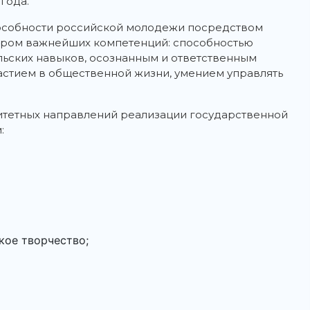
года.
особности российской молодежи посредством
ором важнейших компетенций: способностью
ьских навыков, осознанным и ответственным
стием в общественной жизни, умением управлять
итетных направлений реализации государственной
:
кое творчество;