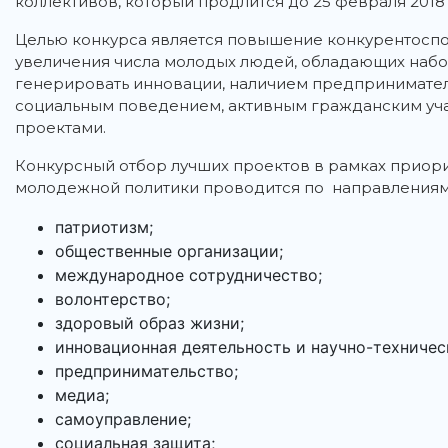
коллективов, который продлится до 25 февраля 2018 
Целью конкурса является повышение конкурентосп
увеличения числа молодых людей, обладающих наб
генерировать инновации, наличием предпринимател
социальным поведением, активным гражданским уча
проектами.
Конкурсный отбор лучших проектов в рамках приор
молодежной политики проводится по направлениям
патриотизм;
общественные организации;
международное сотрудничество;
волонтерство;
здоровый образ жизни;
инновационная деятельность и научно-техничес
предпринимательство;
медиа;
самоуправление;
социальная защита;