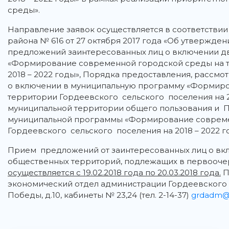
среды».
Направление заявок осуществляется в соответстви
района № 616 от 27 октября 2017 года «Об утвержде
предложений заинтересованных лиц о включении д
«Формирование современной городской среды на т
2018 – 2022 годы», Порядка предоставления, рассм
о включении в муниципальную программу «Формир
территории Гордеевского сельского поселения на 
муниципальной территории общего пользования и 
муниципальной программы «Формирование совреме
Гордеевского сельского поселения на 2018 – 2022 г
Прием предложений от заинтересованных лиц о вк
общественных территорий, подлежащих в первоочер
осуществляется с 19.02.2018 года по 20.03.2018 года.
П
экономический отдел администрации Гордеевского р
Победы, д.10, кабинеты № 23,24 (тел. 2-14-37)
grdadm@m