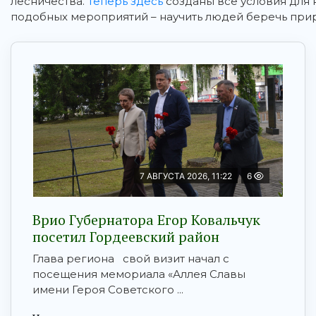
лесничества.
Теперь здесь
созданы все условия для 
подобных мероприятий – научить людей беречь при
7 АВГУСТА 2026, 11:22
6
Врио Губернатора Егор Ковальчук
посетил Гордеевский район
Глава региона свой визит начал с
посещения мемориала «Аллея Славы
имени Героя Советского ...