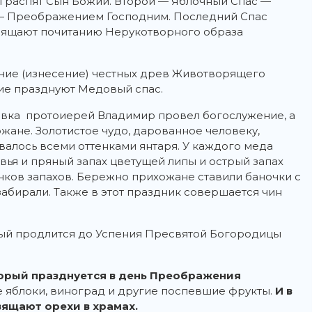
 распят Сын Божий. Второй — Яблочный Спас —
 — Преображением Господним. Последний Спас
вящают почитанию Нерукотворного образа
ение (изнесение) честных древ Животворящего
ие празднуют Медовый спас.
евка протоиерей Владимир провел богослужение, а
жане. Золотистое чудо, дарованное человеку,
валось всеми оттенками янтаря. У каждого меда
авья и пряный запах цветущей липы и острый запах
нков запахов. Бережно прихожане ставили баночки с
забирали. Также в этот праздник совершается чин
рый продлится до Успения Пресвятой Богородицы
торый празднуется в день Преображения
е яблоки, виноград и другие поспевшие фрукты.
И в
вящают орехи в храмах.