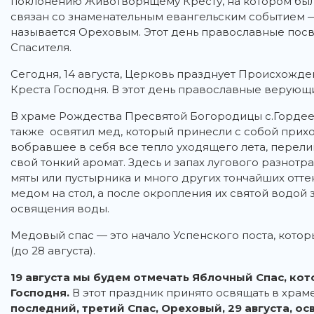
поклонению Животворящему Кресту, на котором был
связан со знаменательным евангельским событием
называется Ореховым. Этот день православные пос
Спасителя.
Сегодня, 14 августа, Церковь празднует Происхожд
Креста Господня. В этот день православные верующ
В храме Рождества Пресвятой Богородицы с.Горде
также освятил мед, который принесли с собой прихо
вобравшее в себя все тепло уходящего лета, перели
свой тонкий аромат. Здесь и запах лугового разнотр
мяты или пустырника и много других тончайших отте
медом на стол, а после окропления их святой водой 
освящения воды.
Медовый спас — это начало Успенского поста, кото
(до 28 августа).
19 августа мы будем отмечать Яблочный Спас, ко
Господня.
В этот праздник принято освящать в храм
последний, третий Спас, Ореховый, 29 августа, ос