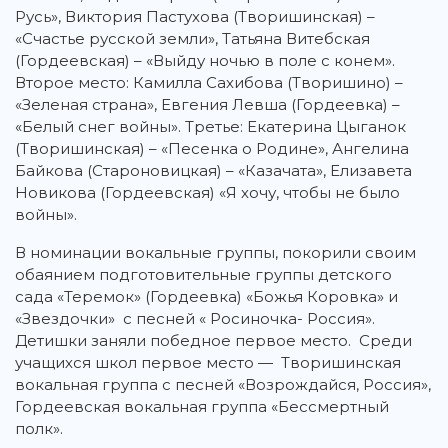
Русь», Виктория Пастухова (Творишинская) –
«Счастье русской земли», Татьяна Витебская
(Гордеевская) – «Выйду ночью в поле с конем».
Второе место: Камилла Сахибова (Творишино) –
«Зеленая страна», Евгения Левша (Гордеевка) –
«Белый снег войны». Третье: Екатерина Цыганок
(Творишинская) – «Песенка о Родине», Ангелина
Байкова (Староновицкая) – «Казачата», Елизавета
Новикова (Гордеевская) «Я хочу, чтобы не было
войны».
В номинации вокальные группы, покорили своим
обаянием подготовительные группы детского
сада «Теремок» (Гордеевка) «Божья Коровка» и
«Звездочки» с песней « Росиночка- Россия».
Детишки заняли победное первое место. Среди
учащихся школ первое место — Творишинская
вокальная группа с песней «Возрождайся, Россия»,
Гордеевская вокальная группа «Бессмертный
полк».