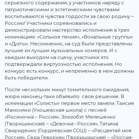
серьезного содержания, у участников наряду с
патриотическими и эстетическими чувствами
воспитываются чувства гордости за свою родину –
Россию! Участники соревновались и
демонстрировали мастерство исполнения в трех
номинациях: «Сольное пение», «Вокальные группы»
и «Дуэты». Несомненно, на суд были представлены
лучшие из лучших музыкальных номеров. И с
каждым выходом на сцену, участники это
подтверждали виртуозностью исполнения. Но
конкурс есть конкурс, и непременно в нем должны
быть победители.
После нескольких минут томительного ожидания,
жюри наконец-таки объявило свое решение. В
номинации «Солисты» первое место заняли: Таисия
Мамоняки (Уношевская школа) с песней
«Росиночка – Россия», Элизобэт Мелешенко
(Творишинская) – «Девочка –Россия», Татьяна
Свириденко (Гордеевская СОШ) – «Расцветай моя
Россия», Седа Геворкян (Творишинская) – «Россия-