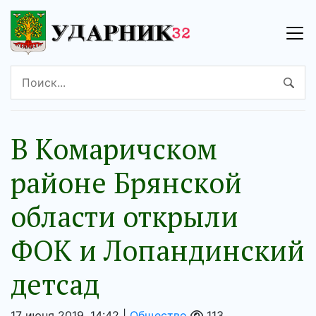
В Комаричском
районе Брянской
области открыли
ФОК и Лопандинский
детсад
17 июня 2019, 14:42 |
Общество
113