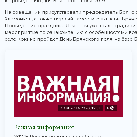
к проведению Дня Брянского поля-2019.
На совещании присутствовали председатель Брянско
Хлиманков, а также первый заместитель главы Брян
Проведение праздника Дня поля уже стало традицие
мероприятие по ознакомлению с особенностями возд
селе Кокино пройдет День Брянского поля, на базе 
7 АВГУСТА 2026, 19:31
8
Важная информация
УФСБ России по Брянской области