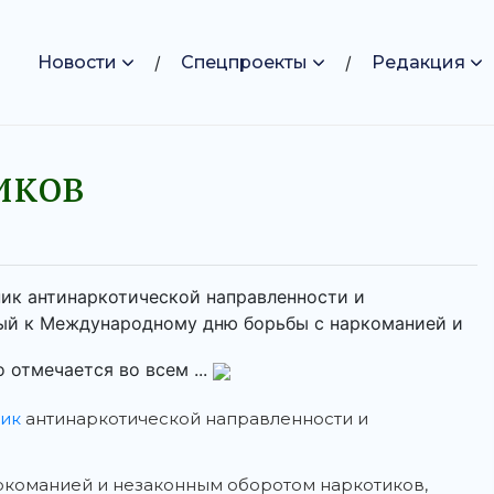
Новости
Спецпроекты
Редакция
иков
ик антинаркотической направленности и
ный к Международному дню борьбы с наркоманией и
отмечается во всем ...
ик
антинаркотической направленности и
команией и незаконным оборотом наркотиков,