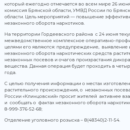
который ежегодно отмечается во всем мире 26 июня
комиссия Брянской области, УМВД России по Брянск
области. Цель мероприятий — повышение эффектив
незаконного оборота наркотиков.
На территории Гордеевского района с 24 июня теку
межведомственное комплексное оперативно-профи
целями его являются: предупреждение, выявление
незаконного оборота наркотических средств растит
незаконных посевов и очагов произрастания дикор
вещества. Данная операция будет проходить в четыр
года.
С целью получения информации о местах изготовлен
растительного происхождения, о незаконных посев
России «Клинцовский» просит жителей активнее вз
и сообщать о фактах незаконного оборота наркотиков
8-999-376-52-68;
Отделение уголовного розыска – 8(48340)2-11-54.