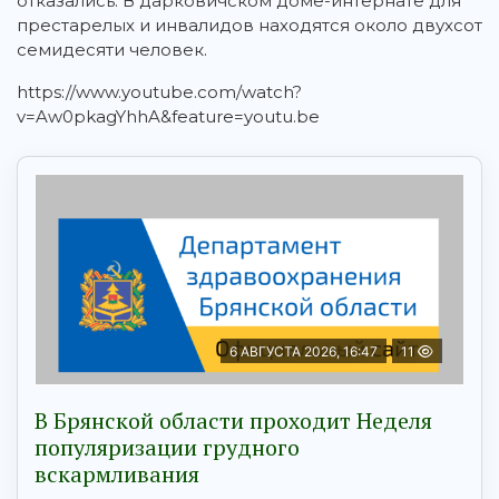
отказались. В дарковичском доме-интернате для
престарелых и инвалидов находятся около двухсот
семидесяти человек.
https://www.youtube.com/watch?
v=Aw0pkagYhhA&feature=youtu.be
6 АВГУСТА 2026, 16:47
11
В Брянской области проходит Неделя
популяризации грудного
вскармливания