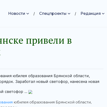
Новости
Спецпроекты
Редакция
янске привели в
к
ования юбилея образования Брянской области,
орядок. Заработал новый светофор, нанесена новая
й светофор ...
ования
юбилея образования Брянской области,