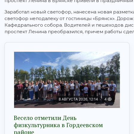
проспект Ленина в Брянске привели в праздничный
Заработал новый светофор, нанесена новая разметка
светофор неподалеку от гостиницы «Брянск». Доро
Кафедрального собора. Водителей и пешеходов дисц
проспект Ленина преобразился, причем работы сдел
8 АВГУСТА 2026, 12:14
4
Весело отметили День
физкультурника в Гордеевском
районе