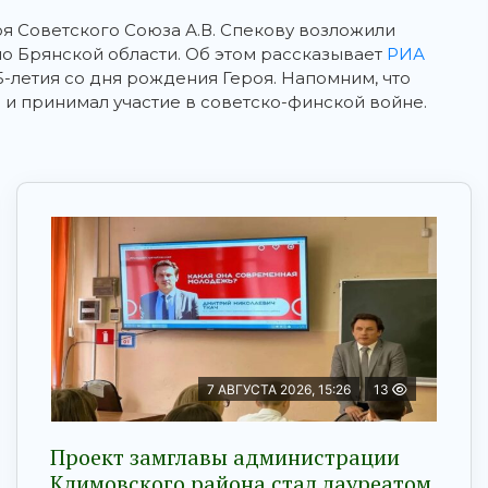
оя Советского Союза А.В. Спекову возложили
о Брянской области.
Об этом рассказывает
РИА
5-летия со дня рождения Героя. Напомним, что
и принимал участие в советско-финской войне.
7 АВГУСТА 2026, 15:26
13
Проект замглавы администрации
Климовского района стал лауреатом