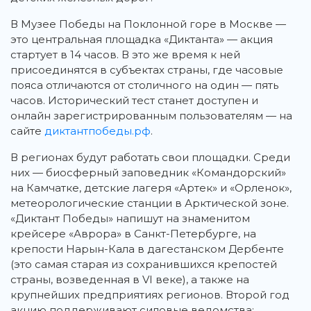
В Музее Победы на Поклонной горе в Москве —
это центральная площадка «Диктанта» — акция
стартует в 14 часов. В это же время к ней
присоединятся в субъектах страны, где часовые
пояса отличаются от столичного на один — пять
часов. Исторический тест станет доступен и
онлайн зарегистрированным пользователям — на
сайте
диктантпобеды.рф
.
В регионах будут работать свои площадки. Среди
них — биосферный заповедник «Командорский»
на Камчатке, детские лагеря «Артек» и «Орленок»,
метеорологические станции в Арктической зоне.
«Диктант Победы» напишут на знаменитом
крейсере «Аврора» в Санкт-Петербурге, на
крепости Нарын-Кала в дагестанском Дербенте
(это самая старая из сохранившихся крепостей
страны, возведенная в VI веке), а также на
крупнейших предприятиях регионов. Второй год
акцию поддерживают силовые ведомства: