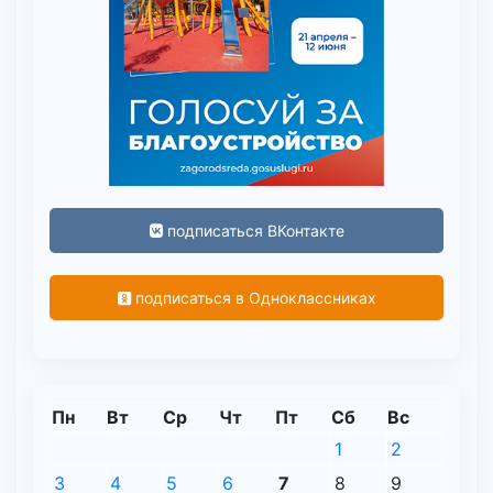
подписаться ВКонтакте
подписаться в Одноклассниках
Пн
Вт
Ср
Чт
Пт
Сб
Вс
1
2
3
4
5
6
7
8
9