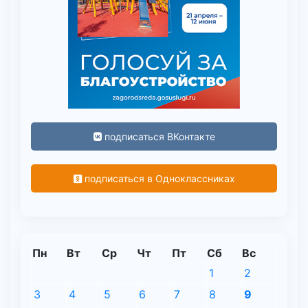
подписаться ВКонтакте
подписаться в Одноклассниках
Пн
Вт
Ср
Чт
Пт
Сб
Вс
1
2
3
4
5
6
7
8
9