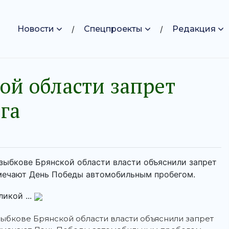
Новости
Спецпроекты
Редакция
ой области запрет
га
зыбкове Брянской области власти объяснили запрет
тмечают День Победы автомобильным пробегом.
икой ...
озыбкове Брянской области власти объяснили запрет