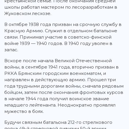
крестьянской семье. После окончания средней
школы работал мастером по лесоразработкам в
Жуковском лесхозе.
В октябре 1938 года призван на срочную службу в
Красную Армию. Служил в отдельном батальоне
связи. Принимал участие в советско-финской
войне 1939 — 1940 годов. В 1940 году уволен в
запас.
Вскоре после начала Великой Отечественной
войны, в сентябре 1941 года, вторично призван в
РККА Брянским городским военкоматом, и
направлен в действующую армию. Прошел три
года трудными дорогами войны, сначала рядовым
бойцом, затем после окончания фронтовых курсов
в начале 1944 года получил воинское звание
младшего лейтенанта. Неоднократно проявлял
мужество в боях.
Будучи связным батальона 212-го стрелкового
полка 49-й стрелковой дивизии 50-й армии