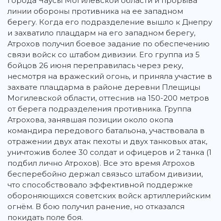
города Чаусы Могилевской области и прорыва
линии обороны противника на ее западном
берегу. Когда его подразделение вышло к Днепру
и захватило плацдарм на его западном берегу,
Атрохов получил боевое задание по обеспечению
связи войск со штабом дивизии. Его группа из 5
бойцов 26 июня переправилась через реку,
несмотря на вражеский огонь, и приняла участие в
захвате плацдарма в районе деревни Плещицы
Могилевской области, оттеснив на 150-200 метров
от берега подразделения противника. Группа
Атрохова, занявшая позиции около окопа
командира передового батальона, участвовала в
отражении двух атак пехоты и двух танковых атак,
уничтожив более 30 солдат и офицеров и 2 танка (1
подбил лично Атрохов). Все это время Атрохов
бесперебойно держал связьсо штабом дивизии,
что способствовало эффективной поддержке
обороняющихся советских войск артиллерийским
огнём. В бою получил ранение, но отказался
покидать поле боя.