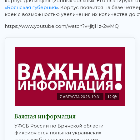
корпус для инфекционных больных.
Его планируют о
«Брянская губерния»
. Корпус появится на базе четв
коек с возможностью увеличения их количества до ст
https://www.youtube.com/watch?v=jitjHz-2wMQ
7 АВГУСТА 2026, 19:31
12
Важная информация
УФСБ России по Брянской области
фиксируются попытки украинских
спецслужб и подконтрольных им ...