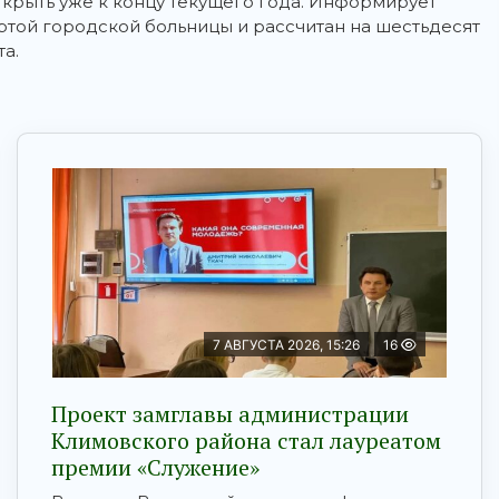
ткрыть уже к концу текущего года. Информирует
ертой городской больницы и рассчитан на шестьдесят
а.
7 АВГУСТА 2026, 15:26
16
Проект замглавы администрации
Климовского района стал лауреатом
премии «Служение»