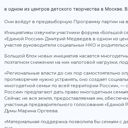
в одном из центров детского творчества в Москве. В 
Они войдут в предвыборную Программу партии на в
Инициативы озвучили участники форума «Большой с
«Единой России» Дмитрий Медведев в одном из цент
участие руководители социальных НКО и родительск
Большой блок новых инициатив касается многодетн
поэтапном снижении на них налоговой нагрузки, по
«Региональные власти до сих пор самостоятельно оп
противоречие нужно устранять, оно создаёт социал
многодетной семьи по всей территории России», — 
России» предлагают дать право многодетным семьям
Сейчас не вся земля, предоставляемая им, обеспеч
участница предварительного голосования «Единой 
Думы Марина Оргеева.
«Материальная поддержка позволила бы семьям с д
она.