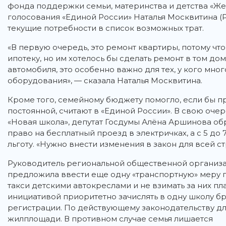
фонда поддержки семьи, материнства и детства «Ж
голосования «Единой России» Наталья Москвитина 
текущие потребности в список возможных трат.
«В первую очередь, это ремонт квартиры, потому что
ипотеку, но им хотелось бы сделать ремонт в том дом
автомобиля, это особенно важно для тех, у кого мног
оборудования», — сказала Наталья Москвитина.
Кроме того, семейному бюджету помогло, если бы п
постоянной, считают в «Единой России». В свою оче
«Новая школа», депутат Госдумы Алёна Аршинова обр
право на бесплатный проезд в электричках, а с 5 до
льготу. «Нужно внести изменения в закон для всей с
Руководитель региональной общественной организа
предложила ввести еще одну «транспортную» меру 
такси детскими автокреслами и не взимать за них пл
инициативой приоритетно зачислять в одну школу бра
регистрации. По действующему законодательству дл
жилплощади. В противном случае семья лишается