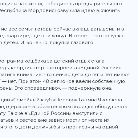
енщины за жизнь», победитель предварительного
(Республика Мордовия) озвучила идею включить
 не все семьи готовы сейчас вкладывать деньги в
е, квартире, где они живут. Второе — это покупка
о детей. И, конечно, покупка газового
рограмма кешбэка за детский отдых стала
редь, координатор партпроекта «Единой России»
атила внимание, что сейчас дети до пяти лет имеют
 7 — нет. При этом 48 регионов ввели собственную
траны. Это справедливо», — подчеркнула она.
ции «Семейный клуб «Перово» Татьяна Яковлева
поддержки – в обязательном порядке оборудовать
ату. Также в «Единой России» выступили с
тьев и сестер вне зависимости от места их
я этого дети должны быть прописаны на одной