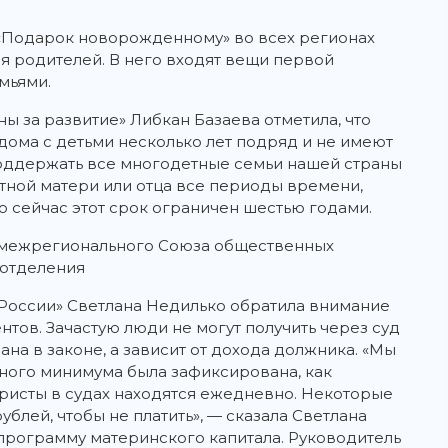
«Подарок новорожденному» во всех регионах
я родителей. В него входят вещи первой
мьями.
 за развитие» Либкан Базаева отметила, что
дома с детьми несколько лет подряд и не имеют
поддержать все многодетные семьи нашей страны
тной матери или отца все периоды времени,
о сейчас этот срок ограничен шестью годами.
 межрегионального Союза общественных
готделения
России» Светлана Недилько обратила внимание
тов. Зачастую люди не могут получить через суд
ана в законе, а зависит от дохода должника. «Мы
ного минимума была зафиксирована, как
ристы в судах находятся ежедневно. Некоторые
рублей, чтобы не платить», — сказала Светлана
программу материнского капитала. Руководитель