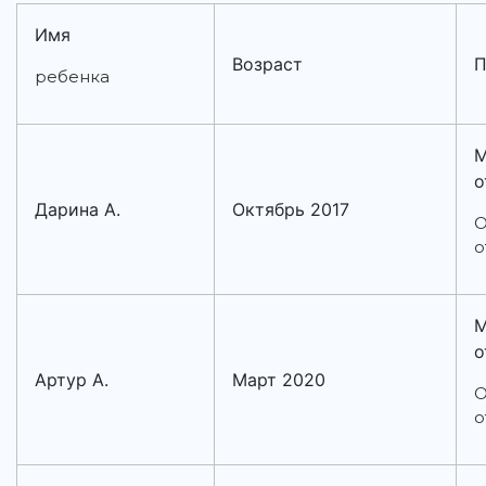
Имя
Возраст
П
ребенка
М
о
Дарина А.
Октябрь 2017
О
о
М
о
Артур А.
Март 2020
О
о