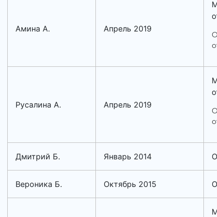
М
о
Амина А.
Апрель 2019
О
о
М
о
Русалина А.
Апрель 2019
О
о
Дмитрий Б.
Январь 2014
О
Вероника Б.
Октябрь 2015
О
М