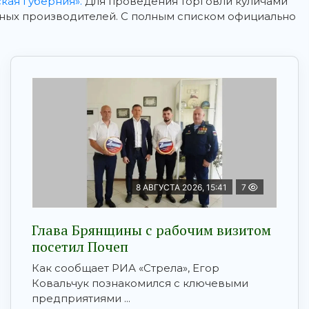
кая губерния».
Для проведения торговли куличами
тных производителей. С полным списком официально
8 АВГУСТА 2026, 15:41
7
Глава Брянщины с рабочим визитом
посетил Почеп
Как сообщает РИА «Стрела», Егор
Ковальчук познакомился с ключевыми
предприятиями ...