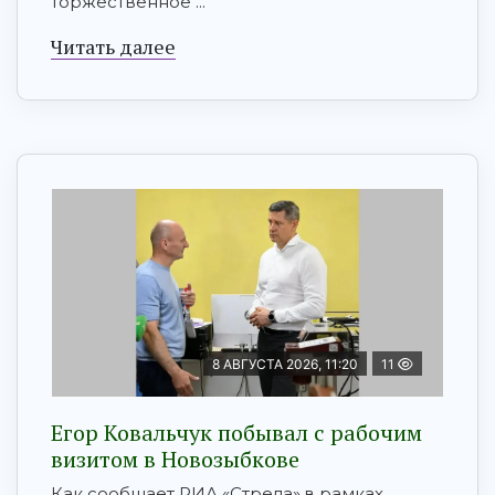
торжественное ...
Читать далее
8 АВГУСТА 2026, 11:20
11
Егор Ковальчук побывал с рабочим
визитом в Новозыбкове
Как сообщает РИА «Стрела»,в рамках