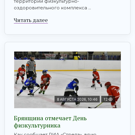
территории физкультурно-
оздоровительного комплекса ...
Читать далее
8 АВГУСТА 2026, 10:46
12
Брянщина отмечает День
физкультурника
Как сообщает РИА «Стрела», врио