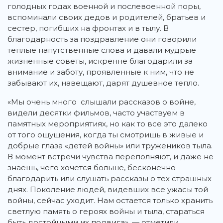
голодных годах военной и послевоенной поры,
вспоминали своих дедов и родителей, братьев и
сестер, погибших на фронтах и в тылу. В
благодарность за поздравление они говорили
теплые напутственные слова и давали мудрые
жизненные советы, искренне благодарили за
внимание и заботу, проявленные к ним, что не
забывают их, навещают, дарят душевное тепло.
«Мы очень много слышали рассказов о войне,
видели десятки фильмов, часто участвуем в
памятных мероприятиях, но как то все это далеко
от того ощущения, когда ты смотришь в живые и
добрые глаза «детей войны» или тружеников тыла.
В момент встречи чувства переполняют, и даже не
знаешь, чего хочется больше, бесконечно
благодарить или слушать рассказы о тех страшных
днях. Поколение людей, видевших все ужасы той
войны, сейчас уходит. Нам остается только хранить
светлую память о героях войны и тыла, стараться
быть достойными их подвига», — отметили