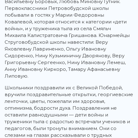
Васильевну Боровых, Любовь Миновну Гутник.
Первоклассники Петровобудской школы
побывали в гостях у Марии Федоровны
Ковалевой, которая относится к категории «дети
войны», и у труженика тыла из села Смяльч
Михаила Калистратовича Гришанова. Юнармейцы
Струговобудской школы навестили: Веру
Яковлевну Лавриненко, Ольгу Ивановну
Сидоренко, Нину Кузьминичну Дворянову, Веру
Григорьевну Сергеенко, Нину Ивановну Лемеш,
Анну Ивановну Киркоро, Тамару Афанасьевну
Липовую.
Школьники поздравили их с Великой Победой,
вручили поздравительные открытки, георгиевские
ленточки, цветы, пожелали им здоровья,
оптимизма, бодрости духа. Поздравления не
оставили равнодушными — дети войны и
труженики тыла с радостью встречали учеников и
педагогов, были тронуты вниманием. Они со
слезами на глазах рассказывали о трудных