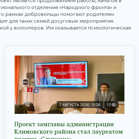
оект является продолжением работы, начатой в
егионального отделения «Народного фронта» и
го рамках добровольцы помогают родителям
дят для таких семей досуговые мероприятия.
екой у волонтеров. Им оказывается психологическая
7 АВГУСТА 2026, 15:26
12
Проект замглавы администрации
Климовского района стал лауреатом
премии «Служение»