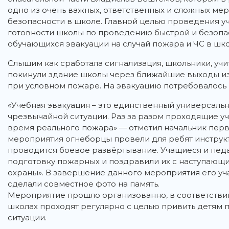
одно из очень важных, ответственных и сложных м
безопасности в школе. Главной целью проведения у
готовности школы по проведению быстрой и безопас
обучающихся эвакуации на случай пожара и ЧС в шко
Слышим как сработала сигнализация, школьники, учи
покинули здание школы через ближайшие выходы из 
при условном пожаре. На эвакуацию потребовалось н
«Учебная эвакуация – это единственный универсаль
чрезвычайной ситуации. Раз за разом проходящие уч
время реального пожара» — отметил начальник перв
мероприятия огнеборцы провели для ребят инструкт
проводится боевое развёртывание. Учащиеся и пе
подготовку пожарных и поздравили их с наступаю
охраны». В завершение данного мероприятия его уч
сделали совместное фото на память.
Мероприятие прошло организованно, в соответстви
школах проходят регулярно с целью привить детям 
ситуации.