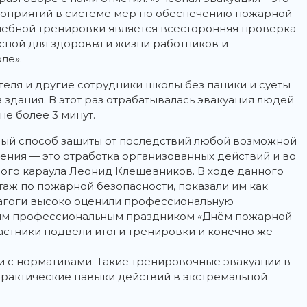
ероприятий в системе мер по обеспечению пожарной
чебной тренировки является всесторонняя проверка
ной для здоровья и жизни работников и
ле».
теля и другие сотрудники школы без паники и суеты
здания. В этот раз отрабатывалась эвакуация людей
е более 3 минут.
ный способ защиты от последствий любой возможной
ения — это отработка организованных действий и во
ого караула Леонид Клещевников. В ходе данного
аж по пожарной безопасности, показали им как
дагоги высоко оценили профессиональную
щим профессиональным праздником «Днём пожарной
астники подвели итоги тренировки и конечно же
и с нормативами. Такие тренировочные эвакуации в
практические навыки действий в экстремальной