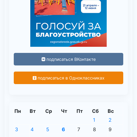
подписаться ВКонтакте
подписаться в Одноклассниках
Пн
Вт
Ср
Чт
Пт
Сб
Вс
1
2
3
4
5
6
7
8
9