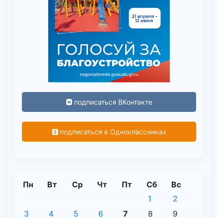
подписаться ВКонтакте
подписаться в Одноклассниках
Пн
Вт
Ср
Чт
Пт
Сб
Вс
1
2
3
4
5
6
7
8
9