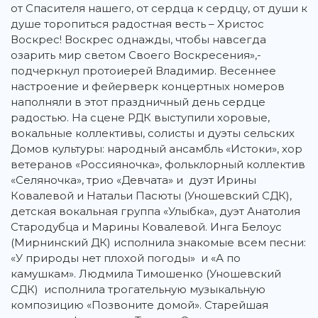
от Спасителя нашего, от сердца к сердцу, от души к
душе торопиться радостная весть – Христос
Воскрес! Воскрес однажды, чтобы навсегда
озарить мир светом Своего Воскресения»,-
подчеркнул протоиерей Владимир. Весеннее
настроение и фейерверк концертных номеров
наполняли в этот праздничный день сердце
радостью. На сцене РДК выступили хоровые,
вокальные коллективы, солисты и дуэты сельских
Домов культуры: народный ансамбль «Истоки», хор
ветеранов «Россияночка», фольклорный коллектив
«Селяночка», трио «Девчата» и дуэт Ирины
Ковалевой и Натальи Пасюты (Уношевский СДК),
детская вокальная группа «Улыбка», дуэт Анатолия
Стародубца и Марины Ковалевой. Инга Белоус
(Мирнинский ДК) исполнила знакомые всем песни:
«У природы нет плохой погоды» и «А по
камушкам». Людмила Тимошенко (Уношевский
СДК) исполнила трогательную музыкальную
композицию «Позвоните домой». Старейшая