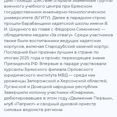
Дню Победы. Шествие открыли знамённые группы
военного учебного центра при Брянском
государственном инженерно‑технологическом
университете (БГИТУ). Далее в парадном строю
прошли барабанщики кадетской школы имени В.
И. Шкурного во главе с Фёдором Симоненко —
обладателем медали «За отвагу». Среди участников
также были воспитанники ведущих кадетских
корпусов, включая Стародубский казачий корпус.
Последний был признан лучшим в стране по
итогам 2025 года и пронёс переходящее знамя
Президента РФ. Впервые в параде участвовали
курсанты Брянского филиала Орловского
юридического института МВД — среди них
уроженцы Запорожской и Херсонской областей,
Луганской и Донецкой народных республик.
Завершили колонну участники «Юнармии»,
дебютировавшее в этом году «Движение Первых»,
клуб «Патриот» и сводный духовой оркестр
силовых ведомств региона.