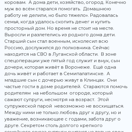
коровам. А дома дети, хозяйство, огород. Конечно
муж во всём старался помогать. Домашнюю
работу не делили, но было тяжело». Радовалась
семья, когда удалось скопить денег и купить
просторный дом. Но время не стоит на месте.
Выросли и разлетелись из родного дома дети.
Старший сын стал военным, исколесил всю
Россию, дослужился до полковника. Сейчас
находится на СВО в Луганской области. В зоне
спецоперации уже пятый год служит и внук, сын
дочери, которая живёт в Воронеже. Ещё одна
дочь живёт и работает в Семипалатинске. А
младшие сын с дочерью живут в Клинцах. Они
частые гости в доме родителей. Стараются помочь
родителям на небольшом огороде, который
сажают супруги, несмотря на возраст. Этой
супружеской парой невозможно не восхищаться.
Между ними не только любовь друг к другу, но и
уважение, возникающее с годами, забота друг о
друге. Секретом столь долгого крепкого
семейного союза супруги считают не только свои