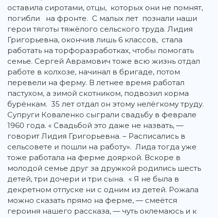
оставила сиротами, отцы, которых они не помнят,
погибли на фронте. С малых лет познали наши
герои тяготы тяжёлого сельского труда. Лидия
Григорьевна, окончив лишь 6 классов, стала
работать на торфоразработках, чтобы помогать
семье. Сергей Аврамович тоже всю жизнь отдал
работе в колхозе, начинал в бригаде, потом
перевели на ферму. В летнее время работал
пастухом, а зимой скотником, подвозил корма
бурёнкам. 35 лет отдал он этому нелёгкому труду.
Супруги Коваленко сыграли свадьбу в феврале
1960 года. « Свадьбой это даже не назвать, —
говорит Лидия Григорьевна. – Расписались в
сельсовете и пошли на работу». Лида тогда уже
тоже работала на ферме дояркой. Вскоре в
молодой семье друг за дружкой родились шесть
детей, три дочери и три сына. « Я не была в
декретном отпуске ни с одним из детей. Рожала
можно сказать прямо на ферме, — смеётся
героиня нашего рассказа, — чуть оклемаюсь и к