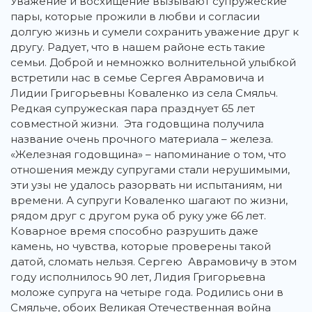
Уважение и восхищение вызывают супружеские
пары, которые прожили в любви и согласии
долгую жизнь и сумели сохранить уважение друг к
другу. Радует, что в нашем районе есть такие
семьи. Доброй и немножко волнительной улыбкой
встретили нас в семье Сергея Аврамовича и
Лидии Григорьевны Коваленко из села Смяльч.
Редкая супружеская пара празднует 65 лет
совместной жизни. Эта годовщина получила
название очень прочного материала – железа.
«Железная годовщина» – напоминание о том, что
отношения между супругами стали нерушимыми,
эти узы не удалось разорвать ни испытаниям, ни
времени. А супруги Коваленко шагают по жизни,
рядом друг с другом рука об руку уже 66 лет.
Коварное время способно разрушить даже
камень, но чувства, которые проверены такой
датой, сломать нельзя. Сергею Аврамовичу в этом
году исполнилось 90 лет, Лидия Григорьевна
моложе супруга на четыре года. Родились они в
Смяльче, обоих Великая Отечественная война