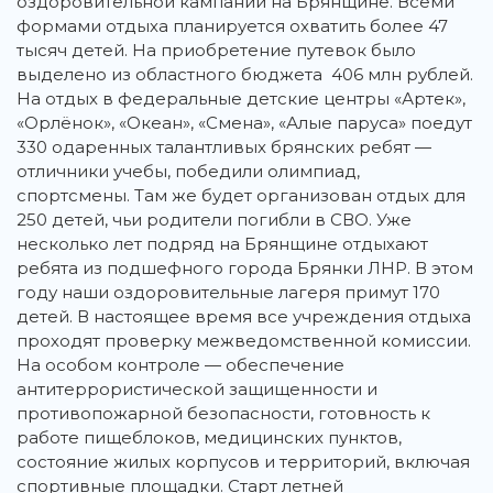
оздоровительной кампании на Брянщине. Всеми
формами отдыха планируется охватить более 47
тысяч детей. На приобретение путевок было
выделено из областного бюджета 406 млн рублей.
На отдых в федеральные детские центры «Артек»,
«Орлёнок», «Океан», «Смена», «Алые паруса» поедут
330 одаренных талантливых брянских ребят —
отличники учебы, победили олимпиад,
спортсмены. Там же будет организован отдых для
250 детей, чьи родители погибли в СВО. Уже
несколько лет подряд на Брянщине отдыхают
ребята из подшефного города Брянки ЛНР. В этом
году наши оздоровительные лагеря примут 170
детей. В настоящее время все учреждения отдыха
проходят проверку межведомственной комиссии.
На особом контроле — обеспечение
антитеррористической защищенности и
противопожарной безопасности, готовность к
работе пищеблоков, медицинских пунктов,
состояние жилых корпусов и территорий, включая
спортивные площадки. Старт летней